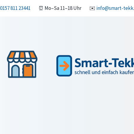
0157 811 23441
⏰ Mo–Sa 11–18 Uhr
✉️
info@smart-tekk