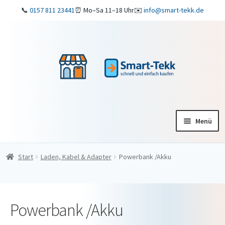
📞
0157 811 23441
⏰ Mo–Sa 11–18 Uhr
✉️
info@smart-tekk.de
Zur
Zum
Navigation
Inhalt
springen
springen
Menü
Startseite
Start
Laden, Kabel & Adapter
Powerbank /Akku
Shop
ReparaturService
Powerbank /Akku
Verkaufen