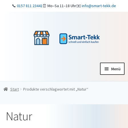
📞
0157 811 23441
⏰ Mo–Sa 11–18 Uhr
✉️
info@smart-tekk.de
Zur
Zum
Navigation
Inhalt
springen
springen
Menü
Startseite
Start
Produkte verschlagwortet mit „Natur“
Shop
Natur
ReparaturService
Verkaufen