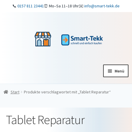
📞
0157 811 23441
⏰ Mo–Sa 11–18 Uhr
✉️
info@smart-tekk.de
Zur
Zum
Navigation
Inhalt
springen
springen
Menü
Startseite
Start
Produkte verschlagwortet mit „Tablet Reparatur“
Shop
Tablet Reparatur
ReparaturService
Verkaufen