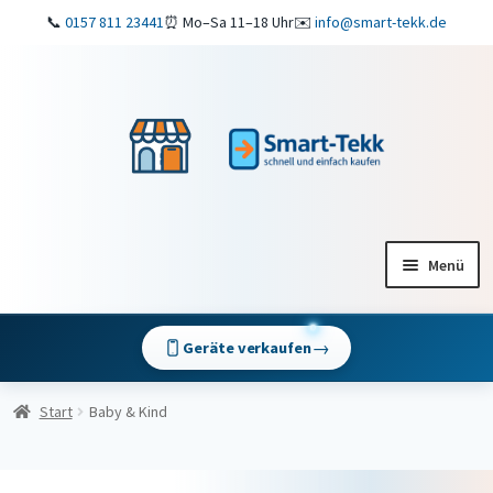
📞
0157 811 23441
⏰ Mo–Sa 11–18 Uhr
✉️
info@smart-tekk.de
Zur
Zum
Navigation
Inhalt
springen
springen
Menü
Shop
→
Geräte verkaufen
ReparaturService
Start
Baby & Kind
Mein Konto
Warenkorb