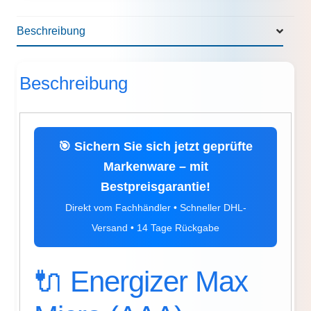
Beschreibung
Beschreibung
🎯 Sichern Sie sich jetzt geprüfte
Markenware – mit
Bestpreisgarantie!
Direkt vom Fachhändler • Schneller DHL-
Versand • 14 Tage Rückgabe
🔌 Energizer Max