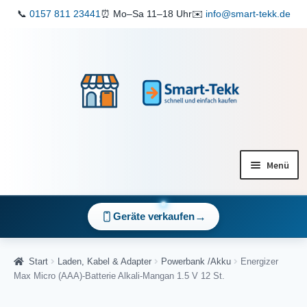
📞
0157 811 23441
⏰ Mo–Sa 11–18 Uhr
✉️
info@smart-tekk.de
Zur
Zum
Navigation
Inhalt
springen
springen
Menü
Shop
→
Geräte verkaufen
ReparaturService
Start
Laden, Kabel & Adapter
Powerbank /Akku
Energizer
Mein Konto
Max Micro (AAA)-Batterie Alkali-Mangan 1.5 V 12 St.
Warenkorb