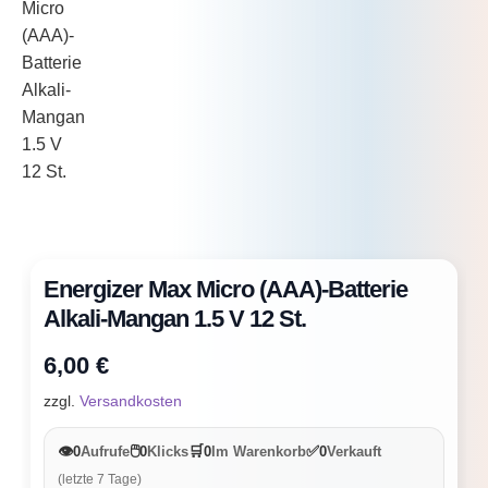
Energizer Max Micro (AAA)-Batterie
Alkali-Mangan 1.5 V 12 St.
6,00
€
zzgl.
Versandkosten
👁️
🖱️
🛒
✅
0
Aufrufe
0
Klicks
0
Im Warenkorb
0
Verkauft
(letzte 7 Tage)