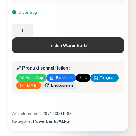
9 vorrätig
Energizer
Max
Micro
In den Warenkorb
(AAA)-
Batterie
Alkali-
🔗 Produkt schnell teilen:
Mangan
💬
📘
𝕏
📨
WhatsApp
Facebook
X
Telegram
1.5
📋
✉️
Link kopieren
E-Mail
V
12
St.
Menge
Artikelnummer:
287123904968
Kategorie:
Powerbank /Akku