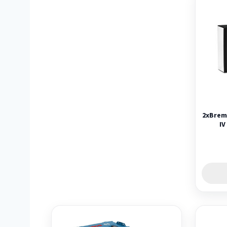
2xBrem
IV