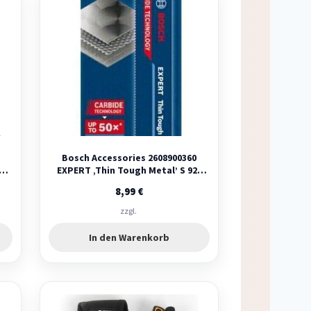
Bosch Accessories 2608900360
xa
EXPERT ‚Thin Tough Metal’ S 922
EHM Säbelsägebla…
8,99
€
zzgl.
In den Warenkorb