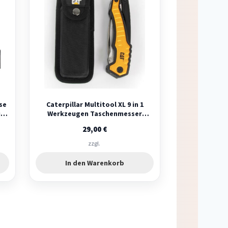
se
Caterpillar Multitool XL 9 in 1
u
Werkzeugen Taschenmesser
Multifunktionswerkzeug
29,00
€
zzgl.
In den Warenkorb