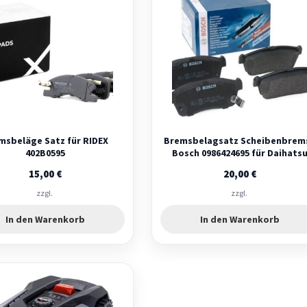
msbeläge Satz für RIDEX
Bremsbelagsatz Scheibenbrem
402B0595
Bosch 0986424695 für Daihats
Mazda Nissan Subaru
15,00
€
20,00
€
zzgl.
zzgl.
In den Warenkorb
In den Warenkorb