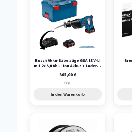
Bosch Akku-Säbelsäge GSA 18 V-LI
Bre
mit 2x 5,0 Ah Li-Ion Akkus + Lader in
L-BOXX
305,00
€
zzgl.
In den Warenkorb