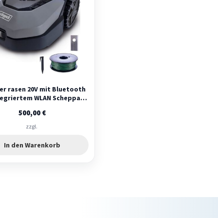
r rasen 20V mit Bluetooth
tegriertem WLAN Scheppach
Robocut XXL900
500,00
€
zzgl.
In den Warenkorb