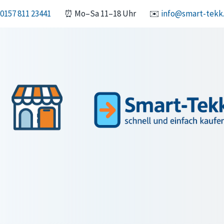
0157 811 23441
⏰ Mo–Sa 11–18 Uhr
✉️
info@smart-tekk