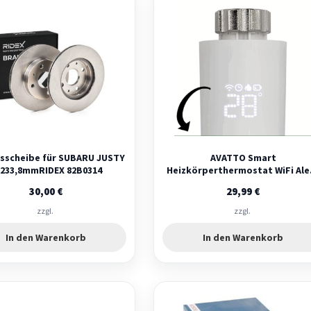
sscheibe für SUBARU JUSTY
AVATTO Smart
 233,8mmRIDEX 82B0314
Heizkörperthermostat WiFi Ale
Google Home Tuya Neu OVP
30,00
€
29,99
€
zzgl.
zzgl.
In den Warenkorb
In den Warenkorb