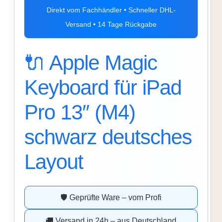
Direkt vom Fachhändler • Schneller DHL-
Versand • 14 Tage Rückgabe
🔌 Apple Magic
Keyboard für iPad
Pro 13″ (M4)
schwarz deutsches
Layout
🛡️ Geprüfte Ware – vom Profi
🚚 Versand in 24h – aus Deutschland