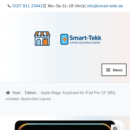
📞
0157 811 23441
⏰ Mo–Sa 11–18 Uhr
✉️
info@smart-tekk.de
Zur
Zum
Navigation
Inhalt
springen
springen
Menü
Startseite
Start
Tablets
Apple Magic Keyboard für iPad Pro 13″ (M4)
Shop
schwarz deutsches Layout
ReparaturService
Verkaufen