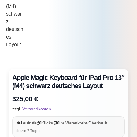
Apple Magic Keyboard für iPad Pro 13″
(M4) schwarz deutsches Layout
325,00
€
zzgl.
Versandkosten
👁️
🖱️
🛒
✅
1
Aufrufe
0
Klicks
0
Im Warenkorb
1
Verkauft
(letzte 7 Tage)