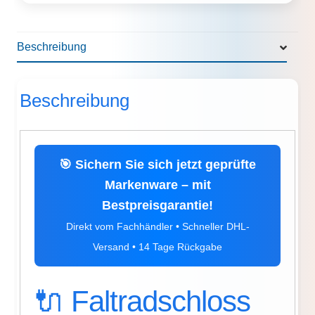
Beschreibung
Beschreibung
🎯 Sichern Sie sich jetzt geprüfte
Markenware – mit
Bestpreisgarantie!
Direkt vom Fachhändler • Schneller DHL-
Versand • 14 Tage Rückgabe
🔌 Faltradschloss