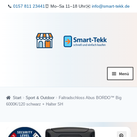
📞
0157 811 23441
⏰ Mo–Sa 11–18 Uhr
✉️
info@smart-tekk.de
Zur
Zum
Navigation
Inhalt
springen
springen
Menü
Startseite
Start
Sport & Outdoor
Faltradschloss Abus BORDO™ Big
Shop
6000K/120 schwarz + Halter SH
ReparaturService
Verkaufen