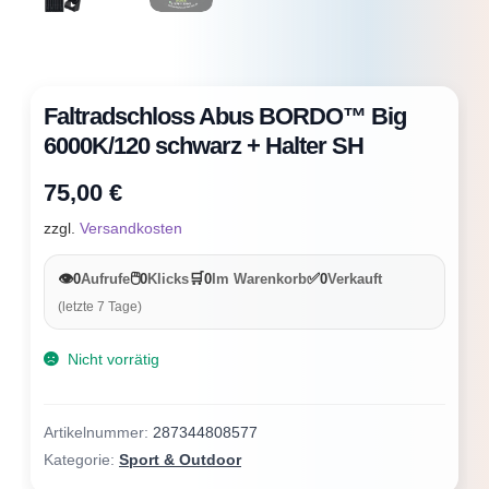
Faltradschloss Abus BORDO™ Big
6000K/120 schwarz + Halter SH
75,00
€
zzgl.
Versandkosten
👁️
🖱️
🛒
✅
0
Aufrufe
0
Klicks
0
Im Warenkorb
0
Verkauft
(letzte 7 Tage)
Nicht vorrätig
Artikelnummer:
287344808577
Kategorie:
Sport & Outdoor