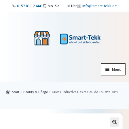
📞
0157 811 23441
⏰ Mo–Sa 11–18 Uhr
✉️
info@smart-tekk.de
Zur
Zum
Navigation
Inhalt
springen
springen
Menü
Startseite
Start
Beauty & Pflege
Guess Seductive Desire Eau de Toilette 30ml
Shop
ReparaturService
Verkaufen