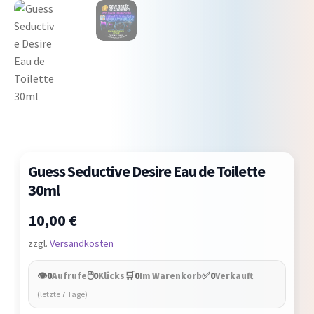
Guess Seductive Desire Eau de Toilette
30ml
10,00
€
zzgl.
Versandkosten
👁️
🖱️
🛒
✅
0
Aufrufe
0
Klicks
0
Im Warenkorb
0
Verkauft
(letzte 7 Tage)