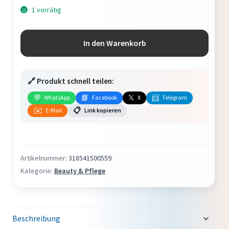
1 vorrätig
Guess
In den Warenkorb
Seductive
Desire
Eau
🔗 Produkt schnell teilen:
de
💬
📘
𝕏
📨
WhatsApp
Facebook
X
Telegram
Toilette
✉️
📋
E-Mail
Link kopieren
30ml
Menge
Artikelnummer:
318541500559
Kategorie:
Beauty & Pflege
Beschreibung