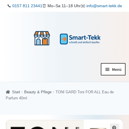
📞
0157 811 23441
⏰ Mo–Sa 11–18 Uhr
✉️
info@smart-tekk.de
Zur
Zum
Navigation
Inhalt
springen
springen
Menü
Startseite
Start
Beauty & Pflege
TONI GARD Toni FOR ALL Eau de
Shop
Parfum 40ml
ReparaturService
Verkaufen