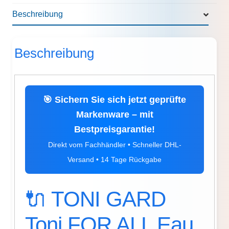
Beschreibung
Beschreibung
🎯 Sichern Sie sich jetzt geprüfte
Markenware – mit
Bestpreisgarantie!
Direkt vom Fachhändler • Schneller DHL-
Versand • 14 Tage Rückgabe
🔌 TONI GARD
Toni FOR ALL Eau