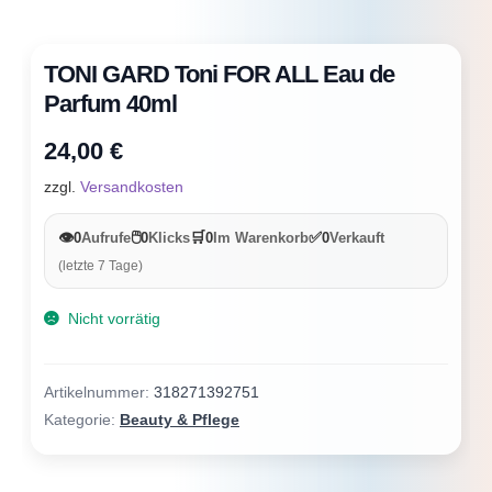
TONI GARD Toni FOR ALL Eau de
Parfum 40ml
24,00
€
zzgl.
Versandkosten
👁️
🖱️
🛒
✅
0
Aufrufe
0
Klicks
0
Im Warenkorb
0
Verkauft
(letzte 7 Tage)
Nicht vorrätig
Artikelnummer:
318271392751
Kategorie:
Beauty & Pflege