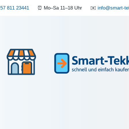
57 811 23441
⏰ Mo–Sa 11–18 Uhr
✉️
info@smart-te