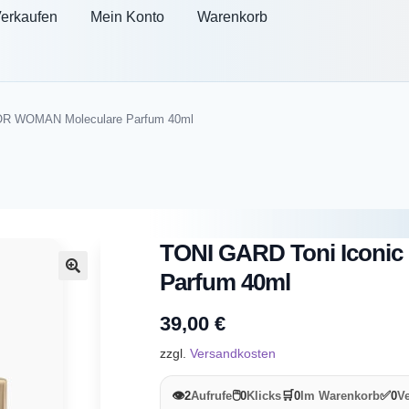
erkaufen
Mein Konto
Warenkorb
OR WOMAN Moleculare Parfum 40ml
TONI GARD Toni Iconi
Parfum 40ml
🔍
39,00
€
zzgl.
Versandkosten
👁️
🖱️
🛒
✅
2
Aufrufe
0
Klicks
0
Im Warenkorb
0
Ve