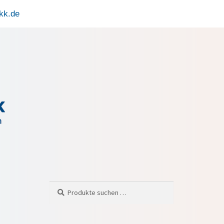
kk.de
Suchen
Suche
nach: