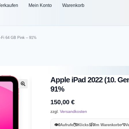
erkaufen
Mein Konto
Warenkorb
i-Fi 64 GB Pink – 91%
Apple iPad 2022 (10. Ge
91%
🔍
150,00
€
zzgl.
Versandkosten
👁️
🖱️
🛒
✅
0
Aufrufe
0
Klicks
0
Im Warenkorb
0
Ve