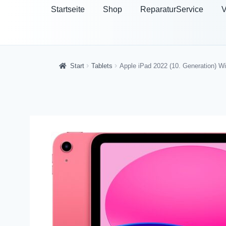
Startseite
Shop
ReparaturService
V
Start
Tablets
Apple iPad 2022 (10. Generation) W