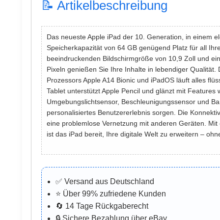
📝 Artikelbeschreibung
Das neueste Apple iPad der 10. Generation, in einem el
Speicherkapazität von 64 GB genügend Platz für all Ih
beeindruckenden Bildschirmgröße von 10,9 Zoll und ei
Pixeln genießen Sie Ihre Inhalte in lebendiger Qualität
Prozessors Apple A14 Bionic und iPadOS läuft alles flü
Tablet unterstützt Apple Pencil und glänzt mit Feature
Umgebungslichtsensor, Beschleunigungssensor und Barom
personalisiertes Benutzererlebnis sorgen. Die Konnektiv
eine problemlose Vernetzung mit anderen Geräten. Mit e
ist das iPad bereit, Ihre digitale Welt zu erweitern – oh
✅ Versand aus Deutschland
⭐ Über 99% zufriedene Kunden
🔄 14 Tage Rückgaberecht
🔒 Sichere Bezahlung über eBay