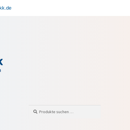
kk.de
Suchen
Suche
nach: