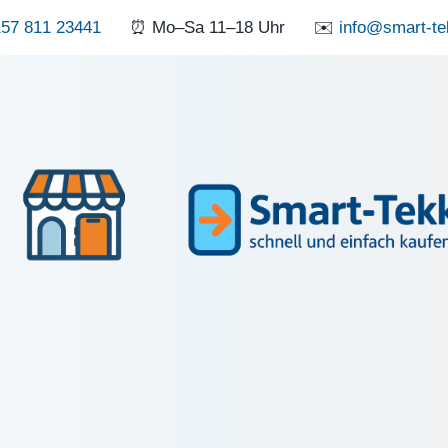
57 811 23441
⏰ Mo–Sa 11–18 Uhr
✉️
info@smart-te